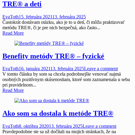
TRE® a deti
EvaToth
15. februára 2021
13. februára 2025
Častokrát dostávam otázku, ako je to u detí, či môžu praktizovať
metódu TRE®, či je pre nich bezpečná, ako často...
Read More
Benefity metódy TRE® – fyzické
EvaToth
16. januára 2021
13. februára 2025
Leave a comment
V tomto článku by som sa chcela podrobnejšie venovať najmä
osobných pozitívnym skúsenostiam, ktoré som zaznamenala u seba
pri pravidelnom...
Read More
Ako som sa dostala k metóde TRE®
EvaToth
8. októbra 2020
13. februára 2025
Leave a comment
Pravdepodobne ste sa už dočítali na mojich stránkach, že na