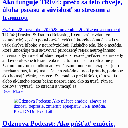
Ako funguje TRE®: prečo sa telo chveje,
úloha psoasu a súvislosť so stresom a
traumou
EvaToth
28. novembra 2025
28. novembra 2025
Leave a comment
TRE® (Tension & Trauma Releasing Exercises) je zdanlivo
jednoduchý systém pohybových cvičení, ktorého skutočná sila sa
však skrýva hlboko v neurofyziológii ľudského tela. Ide o metódu,
ktorá umožňuje telu aktivovať prirodzený reflex neurogénneho
chvenia, a tým uvoľniť staré napätie, stresové preťaženie a niekedy
aj dávno uložené telesné reakcie na traumu. Tento reflex nie je
žiadnou novou technikou ani vynálezom modernej terapie – je to
mechanizmus, ktorý má naše telo zakódovaný od prírody, podobne
ako ho majú všetky cicavce. Zvieratá po prežití šoku, ohrozenia
alebo akútneho stresu bežne pozorujeme, ako sa trasú, tým sa
doslova “vytrasú” zo strachu a vracajú sa...
Read More
Odznova Podcast: Ako púšťať emócie,