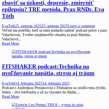
zbaviť sa úzkosti, depresie, zmierniť
epilepsiu? TRE metóda. Prax RNDr. Eva
Tóth
EvaToth
25. augusta 2025
25. augusta 2025
Leave a comment
Veľmi ma potešilo, keď sa nám podarilo nahrať podcast práve s pani
Valachovou. Tvorbe zaujímavého obsahu sa pani Martina
Valachová...
Read More
FITSHAKER podcast:Technika na
uvoľňovanie napätia, stresu aj tráum
EvaToth
14. februára 2025
14. februára 2025
Podcast s Andrejkou Peniakovou z Fitshakera sa zrodil extra rýchlo.
Jeden – dva telefonáty a už sa chystám do štúdia....
Read More