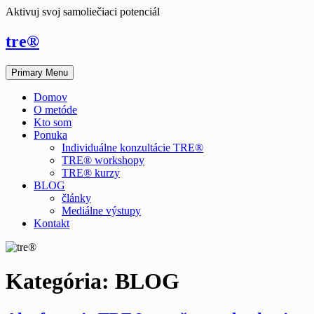
Aktivuj svoj samoliečiaci potenciál
tre®
Primary Menu
Domov
O metóde
Kto som
Ponuka
Individuálne konzultácie TRE®
TRE® workshopy
TRE® kurzy
BLOG
články
Mediálne výstupy
Kontakt
Kategória:
BLOG