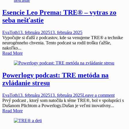
Esencie Leo Prema: TRE® – vytras zo
seba nešťastie
EvaToth
13. februára 2025
13. februára 2025
Vypočujte si ďalší z podcastov, kde sa venujeme TRE® a technike
neurogénneho chvenia. Tento podcast sa rodil trošku ťažšie,
nakoľko...
Read More
Powerlogy podcast: TRE metóda na
zvládanie stresu
EvaToth
13. februára 2025
13. februára 2025
Leave a comment
Prvý podcast , ktorý som natočila k téme TRE®, bol v spolupráci s
Dušanom Plichtom a Powerlogy.Dušan je veľmi inovatívny...
Read More