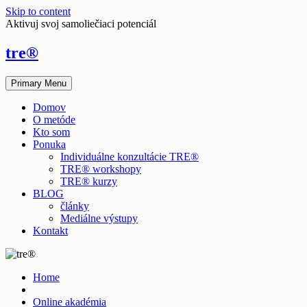
Skip to content
Aktivuj svoj samoliečiaci potenciál
tre®
Primary Menu
Domov
O metóde
Kto som
Ponuka
Individuálne konzultácie TRE®
TRE® workshopy
TRE® kurzy
BLOG
články
Mediálne výstupy
Kontakt
Home
Online akadémia