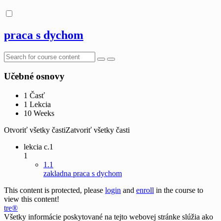
praca s dychom
Učebné osnovy
1 Časť
1 Lekcia
10 Weeks
Otvoriť všetky časti
Zatvoriť všetky časti
lekcia c.1
1
1.1
zakladna praca s dychom
This content is protected, please
login
and
enroll
in the course to
view this content!
tre®
Všetky informácie poskytované na tejto webovej stránke slúžia ako