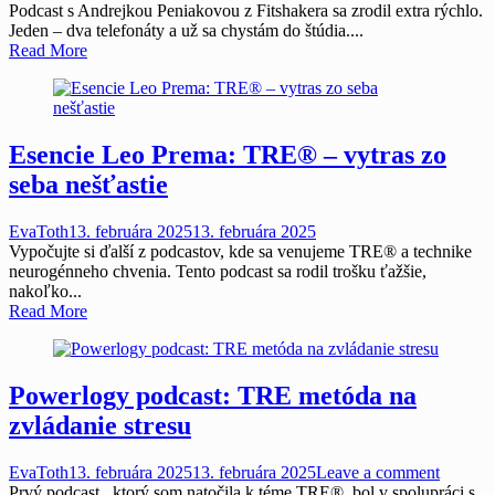
Podcast s Andrejkou Peniakovou z Fitshakera sa zrodil extra rýchlo.
Jeden – dva telefonáty a už sa chystám do štúdia....
Read More
Esencie Leo Prema: TRE® – vytras zo
seba nešťastie
EvaToth
13. februára 2025
13. februára 2025
Vypočujte si ďalší z podcastov, kde sa venujeme TRE® a technike
neurogénneho chvenia. Tento podcast sa rodil trošku ťažšie,
nakoľko...
Read More
Powerlogy podcast: TRE metóda na
zvládanie stresu
EvaToth
13. februára 2025
13. februára 2025
Leave a comment
Prvý podcast , ktorý som natočila k téme TRE®, bol v spolupráci s