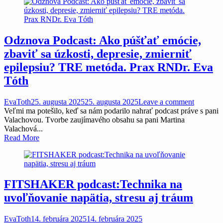
Odznova Podcast: Ako púšťať emócie,
zbaviť sa úzkosti, depresie, zmierniť
epilepsiu? TRE metóda. Prax RNDr. Eva
Tóth
EvaToth
25. augusta 2025
25. augusta 2025
Leave a comment
Veľmi ma potešilo, keď sa nám podarilo nahrať podcast práve s pani
Valachovou. Tvorbe zaujímavého obsahu sa pani Martina
Valachová...
Read More
FITSHAKER podcast:Technika na
uvoľňovanie napätia, stresu aj tráum
EvaToth
14. februára 2025
14. februára 2025