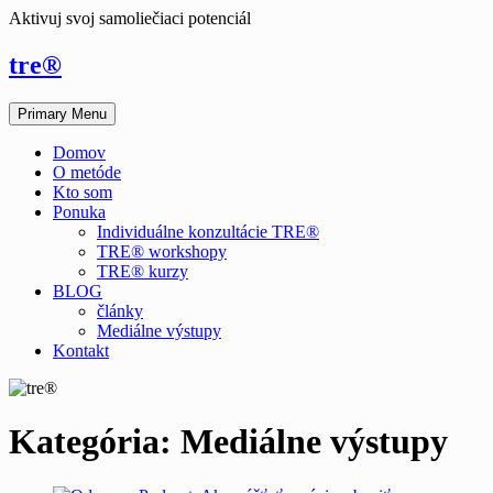
Aktivuj svoj samoliečiaci potenciál
tre®
Primary Menu
Domov
O metóde
Kto som
Ponuka
Individuálne konzultácie TRE®
TRE® workshopy
TRE® kurzy
BLOG
články
Mediálne výstupy
Kontakt
Kategória:
Mediálne výstupy