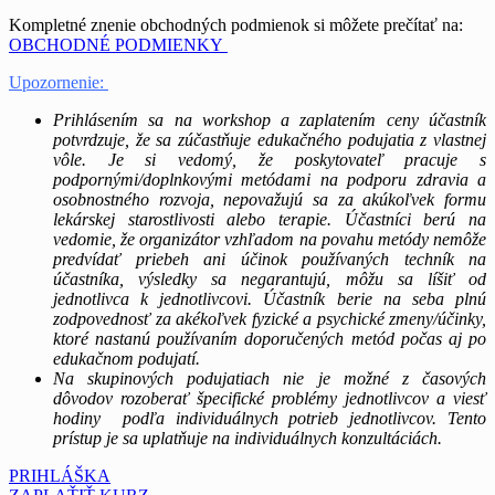
Kompletné znenie obchodných podmienok si môžete prečítať na:
OBCHODNÉ PODMIENKY
Upozornenie:
Prihlásením sa na workshop a zaplatením ceny účastník
potvrdzuje, že sa zúčastňuje edukačného podujatia z vlastnej
vôle. Je si vedomý, že poskytovateľ pracuje s
podpornými/doplnkovými metódami na podporu zdravia a
osobnostného rozvoja, nepovažujú sa za akúkoľvek formu
lekárskej starostlivosti alebo terapie. Účastníci berú na
vedomie, že organizátor vzhľadom na povahu metódy nemôže
predvídať priebeh ani účinok používaných techník na
účastníka, výsledky sa negarantujú, môžu sa líšiť od
jednotlivca k jednotlivcovi. Účastník berie na seba plnú
zodpovednosť za akékoľvek fyzické a psychické zmeny/účinky,
ktoré nastanú používaním doporučených metód počas aj po
edukačnom podujatí.
Na skupinových podujatiach nie je možné z časových
dôvodov rozoberať špecifické problémy jednotlivcov a viesť
hodiny podľa individuálnych potrieb jednotlivcov. Tento
prístup je sa uplatňuje na individuálnych konzultáciách.
PRIHLÁŠKA