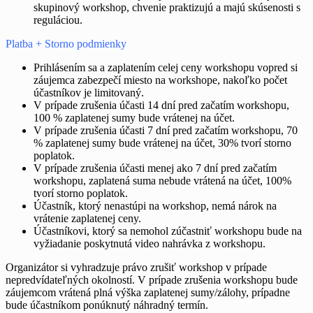
skupinový workshop, chvenie praktizujú a majú skúsenosti s
reguláciou.
Platba + Storno podmienky
Prihlásením sa a zaplatením celej ceny workshopu vopred si
záujemca zabezpečí miesto na workshope, nakoľko počet
účastníkov je limitovaný.
V prípade zrušenia účasti 14 dní pred začatím workshopu,
100 % zaplatenej sumy bude vrátenej na účet.
V prípade zrušenia účasti 7 dní pred začatím workshopu, 70
% zaplatenej sumy bude vrátenej na účet, 30% tvorí storno
poplatok.
V prípade zrušenia účasti menej ako 7 dní pred začatím
workshopu, zaplatená suma nebude vrátená na účet, 100%
tvorí storno poplatok.
Účastník, ktorý nenastúpi na workshop, nemá nárok na
vrátenie zaplatenej ceny.
Účastníkovi, ktorý sa nemohol zúčastniť workshopu bude na
vyžiadanie poskytnutá video nahrávka z workshopu.
Organizátor si vyhradzuje právo zrušiť workshop v prípade
nepredvídateľných okolností. V prípade zrušenia workshopu bude
záujemcom vrátená plná výška zaplatenej sumy/zálohy, prípadne
bude účastníkom ponúknutý náhradný termín.