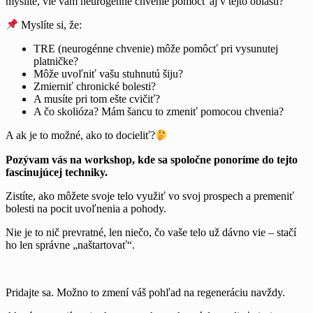
myslíte, vie vám neurogénne chvenie pomôcť aj v tejto oblasti?
Myslíte si, že:
TRE (neurogénne chvenie) môže pomôcť pri vysunutej
platničke?
Môže uvoľniť vašu stuhnutú šiju?
Zmierniť chronické bolesti?
A musíte pri tom ešte cvičiť?
A čo skolióza? Mám šancu to zmeniť pomocou chvenia?
A ak je to možné, ako to docieliť?
Pozývam vás na workshop, kde sa spoločne ponoríme do tejto
fascinujúcej techniky.
Zistíte, ako môžete svoje telo využiť vo svoj prospech a premeniť
bolesti na pocit uvoľnenia a pohody.
Nie je to nič prevratné, len niečo, čo vaše telo už dávno vie – stačí
ho len správne „naštartovať“.
Pridajte sa. Možno to zmení váš pohľad na regeneráciu navždy.