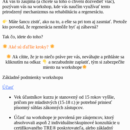
Ak vás to zaujíma (a chcete sa toho o chvení dozvedieť viac),
pozývam vás na workshop, kde vás naučím využívať tento
prirodzený mechanizmus na rehabilitáciu a regeneráciu.
Máte šancu zistiť, ako na to, a ešte sa pri tom aj zasmiať. Pretože
kto povedal, že regenerácia nemôže byť aj zábavná?
Tak čo, idete do toho?
Aké sú ďaľšie kroky?
Ak cítite, že je to niečo práve pre vás, neváhajte a prihláste sa
kliknutím na odkaz
a nezabudnite zaplatiť, tým si zabezpečíte
miesto na workshope
Základné podmienky workshopu
Účasť
Vek účastníkov kurzu je stanovený od 15 rokov vyššie,
pričom pre mladistvých (15-18 r.) je potrebné priniesť
písomný súhlas zákonných zástupcov.
Účasť na workshope je povolená pre záujemcov, ktorý
absolvovali aspoň 2 individuálne/skupinové konzultácie u
certifikovaného TRE® poskytovateľa, alebo základný