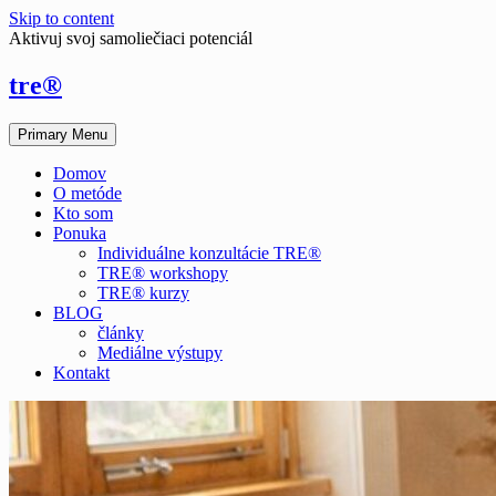
Skip to content
Aktivuj svoj samoliečiaci potenciál
tre®
Primary Menu
Domov
O metóde
Kto som
Ponuka
Individuálne konzultácie TRE®
TRE® workshopy
TRE® kurzy
BLOG
články
Mediálne výstupy
Kontakt