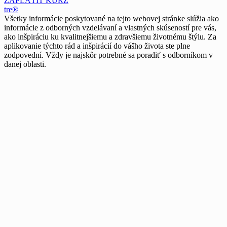
ZAPLAŤIŤ KURZ
tre®
Všetky informácie poskytované na tejto webovej stránke slúžia ako
informácie z odborných vzdelávaní a vlastných skúseností pre vás,
ako inšpiráciu ku kvalitnejšiemu a zdravšiemu životnému štýlu. Za
aplikovanie týchto rád a inšpirácií do vášho života ste plne
zodpovední. Vždy je najskôr potrebné sa poradiť s odborníkom v
danej oblasti.