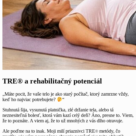
TRE® a rehabilitačný potenciál
„Máte pocit, že vaše telo je ako starý počítač, ktorý zamrzne vždy,
keď ho najviac potrebujete?
“
Stuhnutá šija, vysunutá platnička, zlé držanie tela, alebo tá
neznesiteľná bolesť, ktorá vám kazí celý deň? Áno, presne to. Viem,
že to poznáte. A viem aj, že to už mnohých z vás dlho otravuje.
Ale poďme na to inak. Moji milí priaznivci TRE
metódy, čo
®